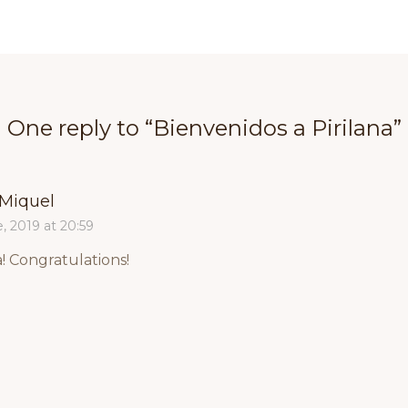
One reply to “
Bienvenidos a Pirilana
”
 Miquel
, 2019 at 20:59
 Congratulations!