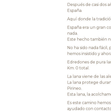
Después de casi dos a
España.
Aquí donde la tradición
España era un gran com
nada.
Este hecho también n
No ha sido nada fácil,
hemos insistido y ahor
Edredones de pura lana
Km. 0 total.
La lana viene de las al
La lana protege durante
Pirineo.
Esta lana, la acolcha
Es este camino hemos
ayudado con contactos,