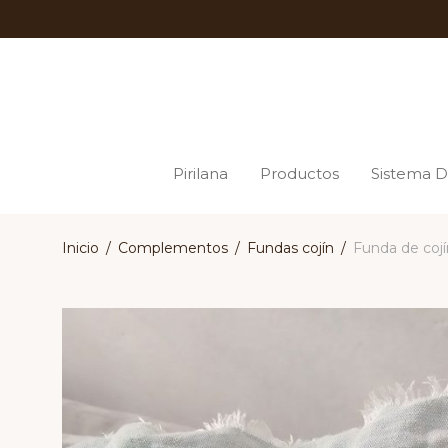
Pirilana
Productos
Sistema D
Inicio
/
Complementos
/
Fundas cojín
/
Funda de cojí