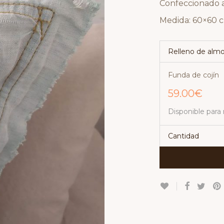
Confeccionado a
Medida: 60×60 
Relleno de alm
Funda de cojín
59.00
€
Disponible para 
Cantidad