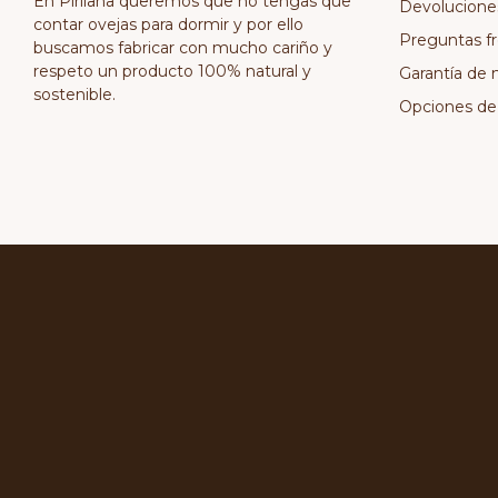
En Pirilana queremos que no tengas que
Devolucione
contar ovejas para dormir y por ello
Preguntas f
buscamos fabricar con mucho cariño y
respeto un producto 100% natural y
Garantía de 
sostenible.
Opciones de