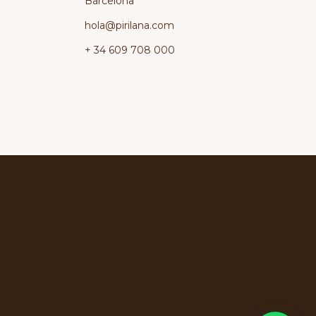
Barcelona
hola@pirilana.com
+ 34 609 708 000