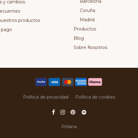
Barcelona
s y cambios
Coruña
recuentes
Madrid
nuestros productos
Productos
 pago
Blog
Sobre Nosotros
Política de privacidad
Política de cookies
Pirilana