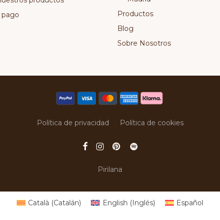
nuestros productos
Productos
 pago
Blog
Sobre Nosotros
Política de privacidad
Política de cookies
Pirilana
Català
(
Catalán
)
English
(
Inglés
)
Español