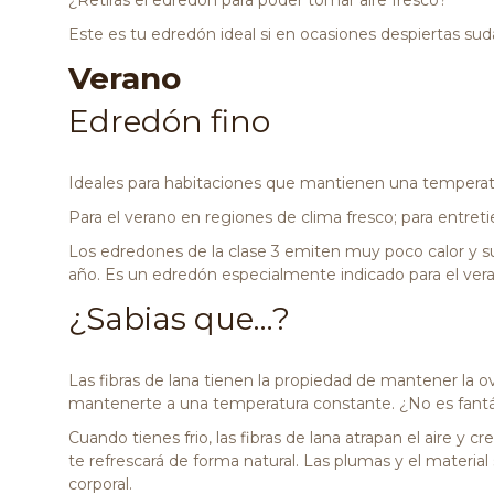
¿Retiras el edredón para poder tomar aire fresco?
Este es tu edredón ideal si en ocasiones despiertas su
Verano
Edredón fino
Ideales para habitaciones que mantienen una temperat
Para el verano en regiones de clima fresco; para entr
Los edredones de la clase 3 emiten muy poco calor y 
año. Es un edredón especialmente indicado para el ver
¿Sabias que…?
Las fibras de lana tienen la propiedad de mantener la o
mantenerte a una temperatura constante. ¿No es fantá
Cuando tienes frio, las fibras de lana atrapan el aire y 
te refrescará de forma natural. Las plumas y el mater
corporal.