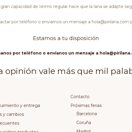
an capacidad de termo regular hace que la lana se adapte según
actar por teléfono o enviarnos un mensaje a hola@pirilana.com p
Estamos a tu disposición
anos por teléfono o envíanos un mensaje a hola@pirilana
anos tu situación personal y te aconsejaremos con much
 opinión vale más que mil pala
Contacto
guimiento y entrega
Próximas ferias
Barcelona
s y cambios
Coruña
recuentes
Madrid