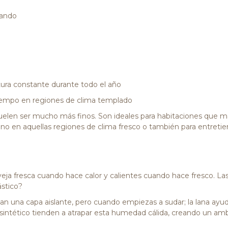
dando
ura constante durante todo el año
etiempo en regiones de clima templado
suelen ser mucho más finos. Son ideales para habitaciones que 
ano en aquellas regiones de clima fresco o también para entret
veja fresca cuando hace calor y calientes cuando hace fresco. La
stico?
crean una capa aislante, pero cuando empiezas a sudar; la lana ayud
ial sintético tienden a atrapar esta humedad cálida, creando u