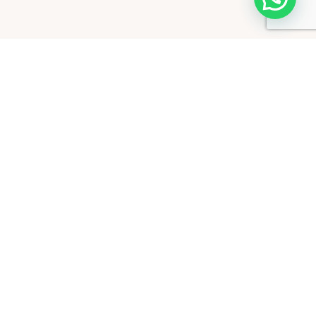
Propietats
A Pirilana apostem per la llana pura 100% natural provinent
d’ovelles de les nostres terres. Actualment fem servir llana
Merina d’origen nacional, la més fina de totes.
Antial·lèrgia
El benestar és amic de la llana natural