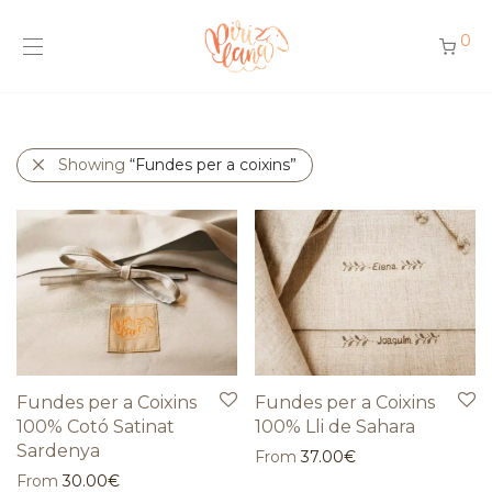
0
Showing
“Fundes per a coixins”
Fundes per a Coixins
Fundes per a Coixins
100% Cotó Satinat
100% Lli de Sahara
Sardenya
From
37.00
€
From
30.00
€