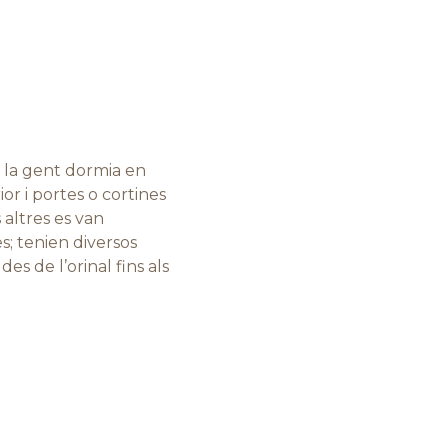
t, la gent dormia en
or i portes o cortines
altres es van
es; tenien diversos
es de l’orinal fins als