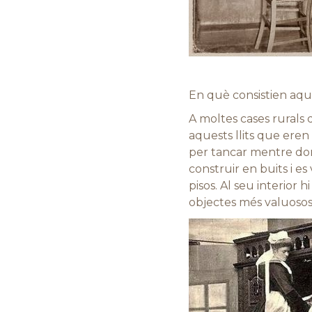
En què consistien aque
A moltes cases rurals d
aquests llits que eren 
per tancar mentre dor
construir en buits i es
pisos. Al seu interior 
objectes més valuosos