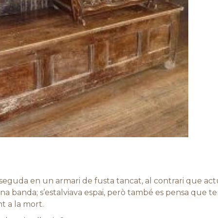
seguda en un armari de fusta tancat, al contrari que 
una banda; s’estalviava espai, però també es pensa que te
t a la mort.