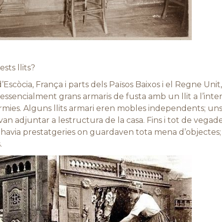
sts llits?
’Escòcia, França i parts dels Països Baixos i el Regne Uni
essencialment grans armaris de fusta amb un llit a l’interi
mies. Alguns llits armari eren mobles independents; uns 
 van adjuntar a lestructura de la casa. Fins i tot de vegad
hi havia prestatgeries on guardaven tota mena d’objectes; d
.