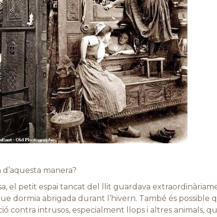
 d’aquesta manera?
, el petit espai tancat del llit guardava extraordinàriame
e dormia abrigada durant l’hivern. També és possible que 
ó contra intrusos, especialment llops i altres animals, 