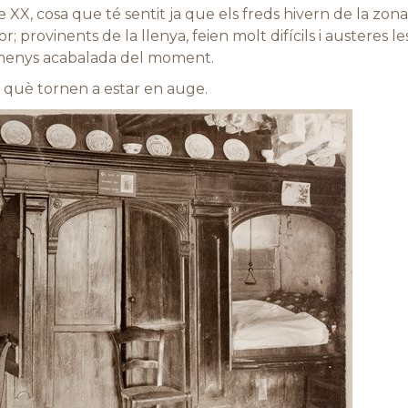
e XX, cosa que té sentit ja que els freds hivern de la zon
or; provinents de la llenya, feien molt difícils i austeres l
 menys acabalada del moment.
què tornen a estar en auge.