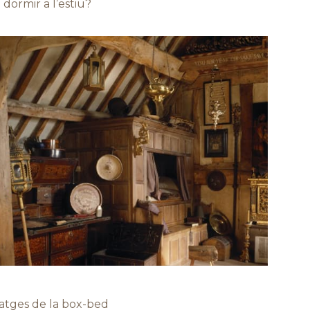
dormir a l’estiu?
atges de la box-bed