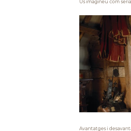
Us imagineu com seria 
Avantatges i desavant