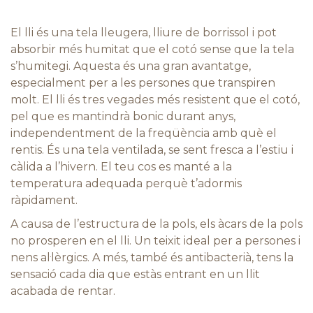
El lli és una tela lleugera, lliure de borrissol i pot
absorbir més humitat que el cotó sense que la tela
s’humitegi. Aquesta és una gran avantatge,
especialment per a les persones que transpiren
molt. El lli és tres vegades més resistent que el cotó,
pel que es mantindrà bonic durant anys,
independentment de la freqüència amb què el
rentis. És una tela ventilada, se sent fresca a l’estiu i
càlida a l’hivern. El teu cos es manté a la
temperatura adequada perquè t’adormis
ràpidament.
A causa de l’estructura de la pols, els àcars de la pols
no prosperen en el lli. Un teixit ideal per a persones i
nens al·lèrgics. A més, també és antibacterià, tens la
sensació cada dia que estàs entrant en un llit
acabada de rentar.