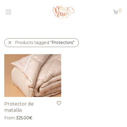
0
Products tagged
“Protectors”
Protector de
matalàs
From
325.00
€